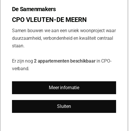
architecten zich op deze innovatieve
ontwikkeling.
De Samenmakers
Natuurlijk heb ik mijn eigen houtskelet huis in
CPO VLEUTEN-DE MEERN
eigen beheer gebouwd. Het ontwerp van het huis
Samen bouwen we aan een uniek woonproject waar
is in de fabriek in casco elementen geproduceerd
en op de bouwplaats in 1,5 dag gemonteerd.
duurzaamheid, verbondenheid en kwaliteit centraal
Geweldig leerproces!"
staan.
Er zijn nog
2 appartementen beschikbaar
in CPO-
verband.
Meer infornatie
Sluiten
Wiljan Jansen
Medeoprichter