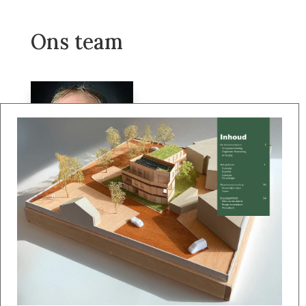
Ons team
John Huisman
Medeoprichter
"Ik heb de afgelopen 10 jaar vele houtskelet
fabrikanten bezocht in de Baltische staten en in
overige landen. Gezien de mooie prestaties van
houtskeletbouw in de praktijk richten ook vele